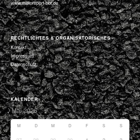
www.motorsport-bbr.de
RECHTLICHTES & ORGANISATORISCHES
Kontakt
Impressum
Datenschutz
KALENDER
M
D
M
D
F
S
S
27
28
29
30
1
2
3