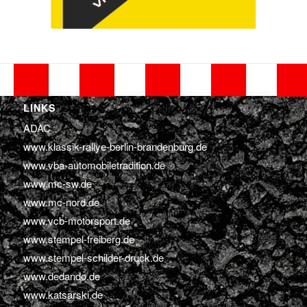
LINKS
ADAC
www.klassik-rallye-berlin-brandenburg.de
www.vba-automobiletradition.de
www.mc-sw.de
www.mc-nord.de
www.vcb-motorsport.de
www.stempel-freiberg.de
www.stempel-schilder-druck.de
www.dedando.de
www.katsarski.de