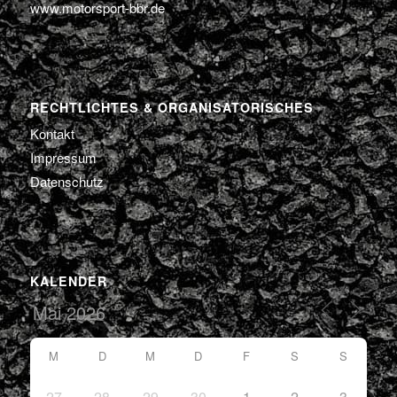
www.motorsport-bbr.de
RECHTLICHTES & ORGANISATORISCHES
Kontakt
Impressum
Datenschutz
KALENDER
M
D
M
D
F
S
S
27
28
29
30
1
2
3