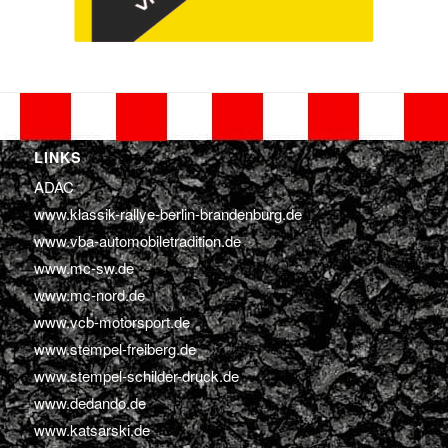
LINKS
ADAC
www.klassik-rallye-berlin-brandenburg.de
www.vba-automobiletradition.de
www.mc-sw.de
www.mc-nord.de
www.vcb-motorsport.de
www.stempel-freiberg.de
www.stempel-schilder-druck.de
www.dedando.de
www.katsarski.de