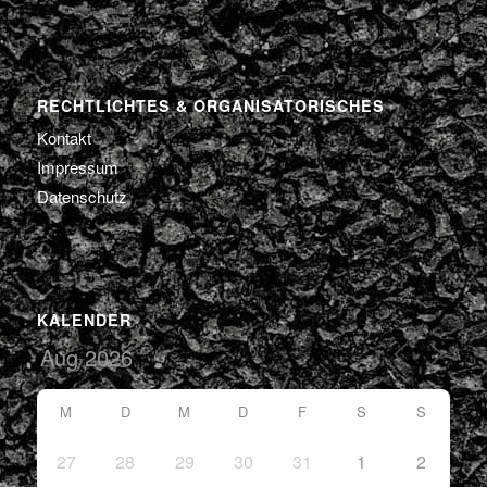
RECHTLICHTES & ORGANISATORISCHES
Kontakt
Impressum
Datenschutz
KALENDER
M
D
M
D
F
S
S
27
28
29
30
31
1
2