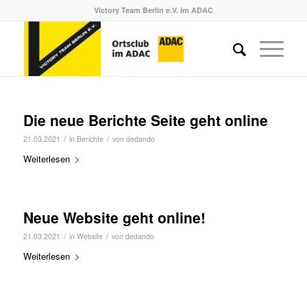
Victory Team Berlin e.V. im ADAC
Die neue Berichte Seite geht online
/
/
21.03.2021
in
Berichte
von
dedando
Weiterlesen
Neue Website geht online!
/
/
21.03.2021
in
Website
von
dedando
Weiterlesen