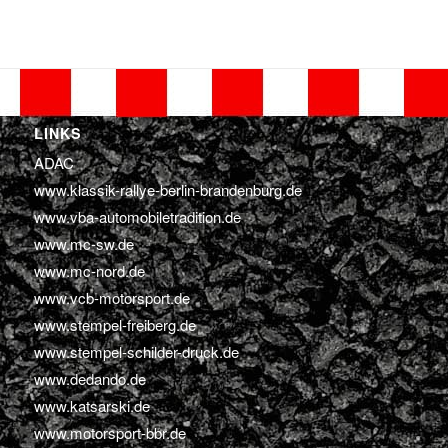
LINKS
ADAC
www.klassik-rallye-berlin-brandenburg.de
www.vba-automobiletradition.de
www.mc-sw.de
www.mc-nord.de
www.vcb-motorsport.de
www.stempel-freiberg.de
www.stempel-schilder-druck.de
www.dedando.de
www.katsarski.de
www.motorsport-bbr.de